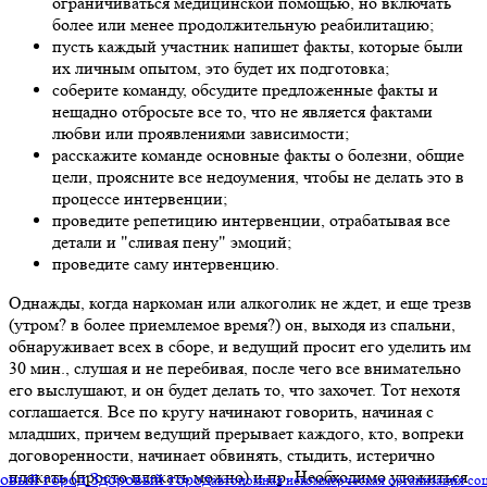
ограничиваться медицинской помощью, но включать
более или менее продолжительную реабилитацию;
пусть каждый участник напишет факты, которые были
их личным опытом, это будет их подготовка;
соберите команду, обсудите предложенные факты и
нещадно отбросьте все то, что не является фактами
любви или проявлениями зависимости;
расскажите команде основные факты о болезни, общие
цели, проясните все недоумения, чтобы не делать это в
процессе интервенции;
проведите репетицию интервенции, отрабатывая все
детали и "сливая пену" эмоций;
проведите саму интервенцию.
Однажды, когда наркоман или алкоголик не ждет, и еще трезв
(утром? в более приемлемое время?) он, выходя из спальни,
обнаруживает всех в сборе, и ведущий просит его уделить им
30 мин., слушая и не перебивая, после чего все внимательно
его выслушают, и он будет делать то, что захочет. Тот нехотя
соглашается. Все по кругу начинают говорить, начиная с
младших, причем ведущий прерывает каждого, кто, вопреки
договоренности, начинает обвинять, стыдить, истерично
плакать (просто плакать можно) и пр. Необходимо уложиться