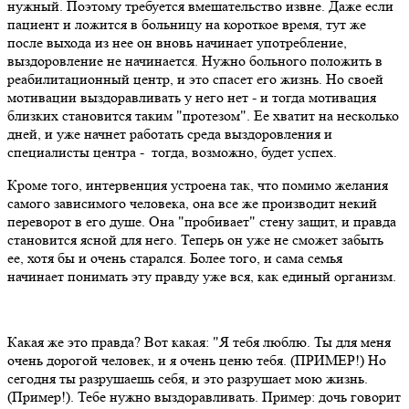
нужный. Поэтому требуется вмешательство извне. Даже если
пациент и ложится в больницу на короткое время, тут же
после выхода из нее он вновь начинает употребление,
выздоровление не начинается. Нужно больного положить в
реабилитационный центр, и это спасет его жизнь. Но своей
мотивации выздоравливать у него нет - и тогда мотивация
близких становится таким "протезом". Ее хватит на несколько
дней, и уже начнет работать среда выздоровления и
специалисты центра - тогда, возможно, будет успех.
Кроме того, интервенция устроена так, что помимо желания
самого зависимого человека, она все же производит некий
переворот в его душе. Она "пробивает" стену защит, и правда
становится ясной для него. Теперь он уже не сможет забыть
ее, хотя бы и очень старался. Более того, и сама семья
начинает понимать эту правду уже вся, как единый организм.
Какая же это правда? Вот какая: "Я тебя люблю. Ты для меня
очень дорогой человек, и я очень ценю тебя. (ПРИМЕР!) Но
сегодня ты разрушаешь себя, и это разрушает мою жизнь.
(Пример!). Тебе нужно выздоравливать. Пример: дочь говорит