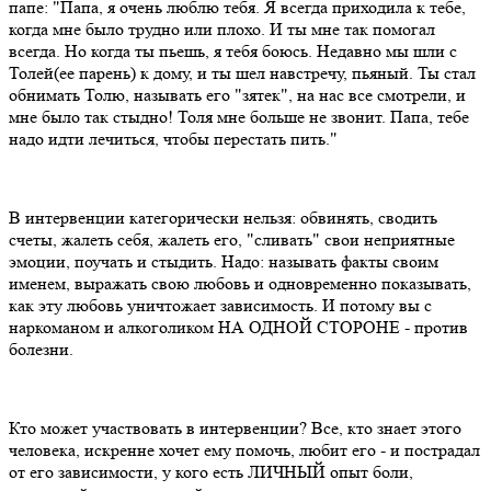
папе: "Папа, я очень люблю тебя. Я всегда приходила к тебе,
когда мне было трудно или плохо. И ты мне так помогал
всегда. Но когда ты пьешь, я тебя боюсь. Недавно мы шли с
Толей(ее парень) к дому, и ты шел навстречу, пьяный. Ты стал
обнимать Толю, называть его "зятек", на нас все смотрели, и
мне было так стыдно! Толя мне больше не звонит. Папа, тебе
надо идти лечиться, чтобы перестать пить."
В интервенции категорически нельзя: обвинять, сводить
счеты, жалеть себя, жалеть его, "сливать" свои неприятные
эмоции, поучать и стыдить. Надо: называть факты своим
именем, выражать свою любовь и одновременно показывать,
как эту любовь уничтожает зависимость. И потому вы с
наркоманом и алкоголиком НА ОДНОЙ СТОРОНЕ - против
болезни.
Кто может участвовать в интервенции? Все, кто знает этого
человека, искренне хочет ему помочь, любит его - и пострадал
от его зависимости, у кого есть ЛИЧНЫЙ опыт боли,