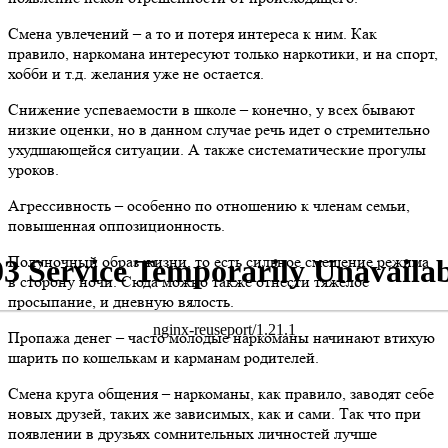
Смена увлечений – а то и потеря интереса к ним. Как
правило, наркомана интересуют только наркотики, и на спорт,
хобби и т.д. желания уже не остается.
Снижение успеваемости в школе – конечно, у всех бывают
низкие оценки, но в данном случае речь идет о стремительно
ухудшающейся ситуации. А также систематические прогулы
уроков.
Агрессивность – особенно по отношению к членам семьи,
повышенная оппозиционность.
Полуночный образ жизни, то есть сильное смещение режима
в сторону ночи. Сюда можно также отнести тяжелое
просыпание, и дневную вялость.
Пропажа денег – часто молодые наркоманы начинают втихую
шарить по кошелькам и карманам родителей.
Смена круга общения – наркоманы, как правило, заводят себе
новых друзей, таких же зависимых, как и сами. Так что при
появлении в друзьях сомнительных личностей лучше